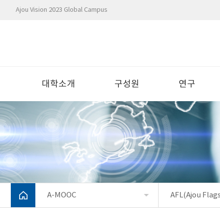
Ajou Vision 2023 Global Campus
대학소개
구성원
연구
A-MOOC
AFL(Ajou Flag