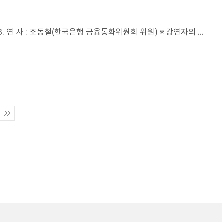
1. 강연차수 및 제목 : 아주강좌 제369강 2. 일 시 : 2018년 5월 24일(목) 오후 4시 30분 3. 연 사 : 조동철(한국은행 금융통화위원회 위원) ※ 강연자의 요청으로 동영상은 게재하지 않습니다.