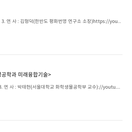
1. 강연차수 및 제목 : 아주강좌 제377강 2. 일 시 : 2018년 10월 11일(목) 오후 4시 30분 3. 연 사 : 김형덕(한반도 평화번영 연구소 소장)https://youtu.be/w1rG5ll2wWg
 생명공학과 미래융합기술>
1. 강연차수 및 제목 : 아주강좌 제376강 2. 일 시 : 2018년 10월 4일(목) 오후 4시 30분 3. 연 사 : 박태현(서울대학교 화학생물공학부 교수)://youtu.be/uy6lB7aXb7A