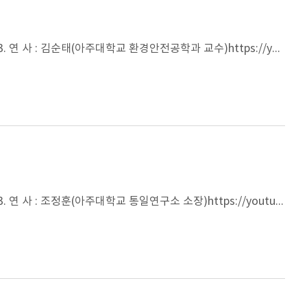
1. 강연차수 및 제목 : 아주강좌 제375강 2. 일 시 : 2018년 9월 27일(목) 오후 4시 30분 3. 연 사 : 김순태(아주대학교 환경안전공학과 교수)https://youtu.be/WD6vT3IeEFE
1. 강연차수 및 제목 : 아주강좌 제374강 2. 일 시 : 2018년 9월 20일(목) 오후 4시 30분 3. 연 사 : 조정훈(아주대학교 통일연구소 소장)https://youtu.be/jxGC_xHwkC4