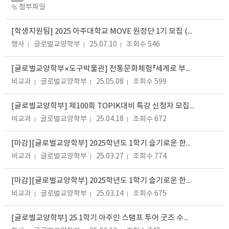
첨부파일
[학생지원팀] 2025 아주대학교 MOVE 원정단 1기 모집 (~ 7. 11.(금) 18:00까지)
행사
글로벌교양학부
25.07.10
조회수 546
[글로벌교양학부×도구박물관] 전통문화체험『세계로 부는 바람』참여자 모집 (~5/8)
비교과
글로벌교양학부
25.05.08
조회수 599
[글로벌교양학부] 제100회 TOPIK대비 특강 신청자 모집(~4월 18일(금) 까지)
비교과
글로벌교양학부
25.04.18
조회수 672
[마감][글로벌교양학부] 2025학년도 1학기 슬기로운 한국어 스터디 멘토 모집(~25.03.27(목) 14시 까지)
비교과
글로벌교양학부
25.03.27
조회수 774
[마감][글로벌교양학부] 2025학년도 1학기 슬기로운 한국어 학술모임 모집(~25.03.17.(월)까지 연장)
비교과
글로벌교양학부
25.03.14
조회수 675
[글로벌교양학부] 25.1학기 아주인 스탬프 투어 굿즈 수령 (3.17(월)-3.21(금))