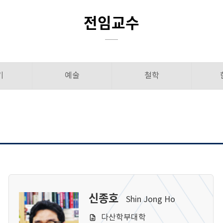
전임교수
기
예술
철학
신종호
Shin Jong Ho
다산학부대학